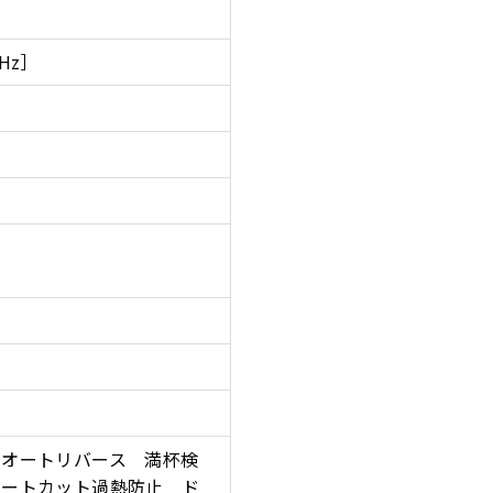
0Hz］
 オートリバース 満杯検
オートカット過熱防止 ド