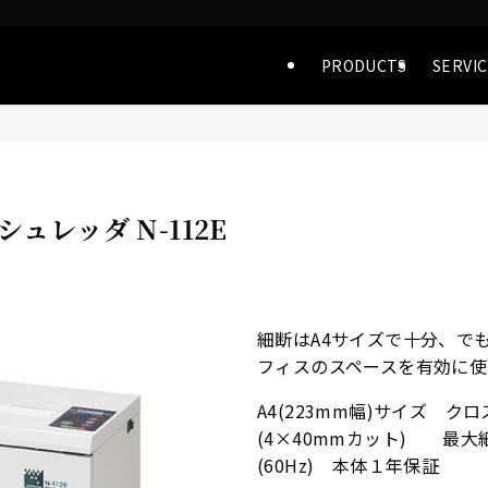
PRODUCTS
SERVI
ュレッダ N-112E
細断はA4サイズで十分、で
フィスのスペースを有効に
A4(223mm幅)サイズ 
(4×40mmカット) 最大細断
(60Hz) 本体１年保証