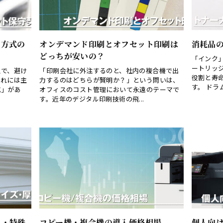
ト方式の
オンデマンド印刷とオフセット印刷は
消耗品
どっちが安いの？
「インク
ートリッ
上で、避け
「印刷会社に外注するのと、社内の複合機で出
役割と寿
これには主
力するのはどちらが賢明か？」という問いは、
す。 ドラ
式」があ
オフィスのコスト管理において永遠のテーマで
す。近年のデジタル印刷技術の飛...
さ・特殊
コピー機・複合機の導入価格相場
個人向