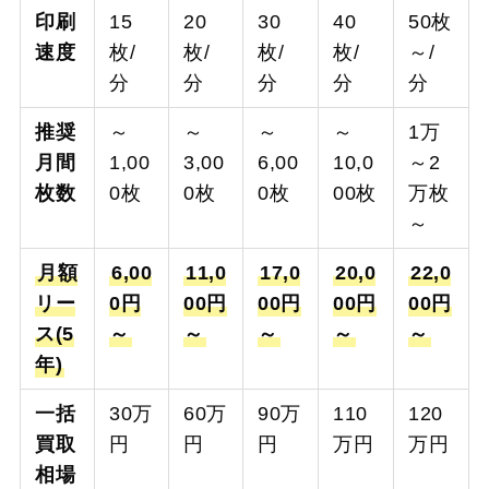
印刷
15
20
30
40
50枚
速度
枚/
枚/
枚/
枚/
～/
分
分
分
分
分
推奨
～
～
～
～
1万
月間
1,00
3,00
6,00
10,0
～2
枚数
0枚
0枚
0枚
00枚
万枚
～
月額
6,00
11,0
17,0
20,0
22,0
リー
0円
00円
00円
00円
00円
ス(5
～
～
～
～
～
年)
一括
30万
60万
90万
110
120
買取
円
円
円
万円
万円
相場