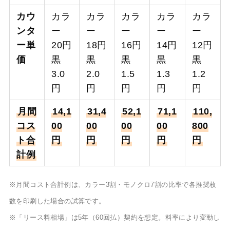
カウ
カラ
カラ
カラ
カラ
カラ
ンタ
ー
ー
ー
ー
ー
ー単
20円
18円
16円
14円
12円
価
黒
黒
黒
黒
黒
3.0
2.0
1.5
1.3
1.2
円
円
円
円
円
月間
14,1
31,4
52,1
71,1
110,
コス
00
00
00
00
800
ト合
円
円
円
円
円
計例
※月間コスト合計例は、カラー3割・モノクロ7割の比率で各推奨枚
数を印刷した場合の試算です。
※「リース料相場」は5年（60回払）契約を想定。料率により変動し