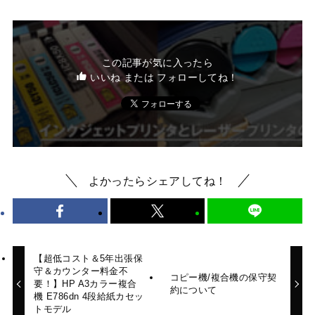
この記事が気に入ったら
いいね または フォローしてね！
よかったらシェアしてね！
【超低コスト＆5年出張保
守＆カウンター料金不
コピー機/複合機の保守契
要！】HP A3カラー複合
約について
機 E786dn 4段給紙カセッ
トモデル